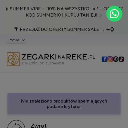
☀️ SUMMER VIBE • -10% NA WSZYSTKO! ☀️* – ODBIERZ
KOD SUMMER10 I KUPUJ TANIEJ! ✨
🌴 PRZEJDŹ DO OFERTY SUMMER SALE → ☀️⌚️
Pomoc
Nie znaleziono produktów spełniających
podane kryteria.
Zwrot