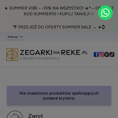
☀️ SUMMER VIBE • -10% NA WSZYSTKO! ☀️* – ODBIERZ
KOD SUMMER10 I KUPUJ TANIEJ! ✨
🌴 PRZEJDŹ DO OFERTY SUMMER SALE → ☀️⌚️
Pomoc
Nie znaleziono produktów spełniających
podane kryteria.
Zwrot