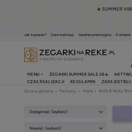
☀️ SUMMER VIB
Jak kupować?
Czas realizacji
Gazetka promocyjna
O sklepie
MENU
ZEGARKI SUMMER SALE 26☀️
AKTYWU
CZAS REALIZACJI
REGULAMIN
ZAREJESTRUJ 
Bath & Body Wo
Strona główna
Perfumy
Marki
Dostępność: (wybierz)
Nowość: (wybierz)