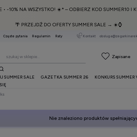
E • -10% NA WSZYSTKO! ☀️* – ODBIERZ KOD SUMMER10 I K
🌴 PRZEJDŹ DO OFERTY SUMMER SALE → ☀️⌚️
Kontakt
obsluga@zegarkinarek
Częste pytania
Regulamin
Raty
J SUMMER SALE
GAZETKA SUMMER 26
KONKURS SUMMER 
SIĘ
rks
Nie znaleziono produktów spełniającyc