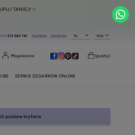
UPUJ TANIEJ! ✨
e.pl
Facebook
Instagram
PL
573 560 761
Moje konto
(pusty)
VIBE
SERWIS ZEGARKÓW ONLINE
h podane kryteria.