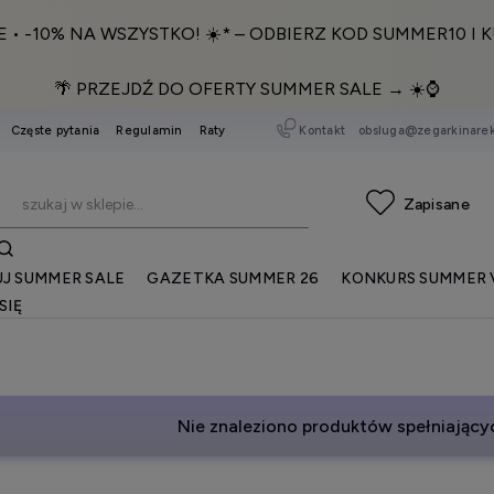
E • -10% NA WSZYSTKO! ☀️* – ODBIERZ KOD SUMMER10 I K
🌴 PRZEJDŹ DO OFERTY SUMMER SALE → ☀️⌚️
Kontakt
obsluga@zegarkinarek
Częste pytania
Regulamin
Raty
J SUMMER SALE
GAZETKA SUMMER 26
KONKURS SUMMER 
SIĘ
Nie znaleziono produktów spełniającyc