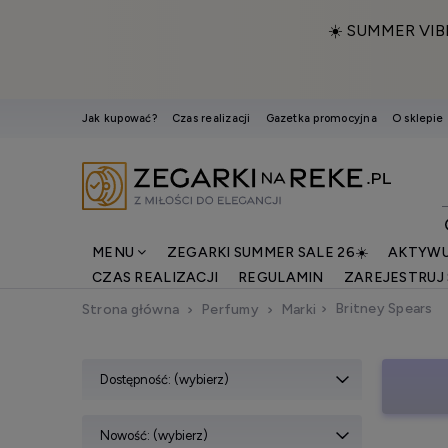
☀️ SUMMER VIB
Jak kupować?
Czas realizacji
Gazetka promocyjna
O sklepie
MENU
ZEGARKI SUMMER SALE 26☀️
AKTYWU
CZAS REALIZACJI
REGULAMIN
ZAREJESTRUJ 
Britney Spears
Strona główna
Perfumy
Marki
Dostępność: (wybierz)
Nowość: (wybierz)