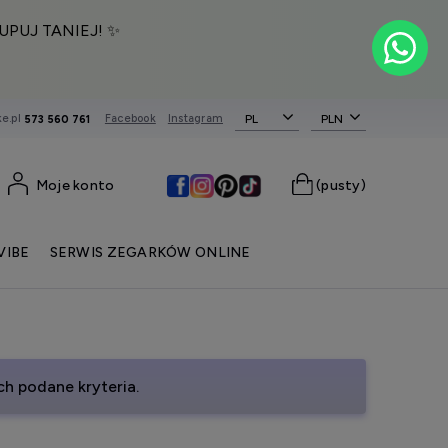
UPUJ TANIEJ! ✨
e.pl
Facebook
Instagram
PL
573 560 761
Moje konto
(pusty)
VIBE
SERWIS ZEGARKÓW ONLINE
h podane kryteria.