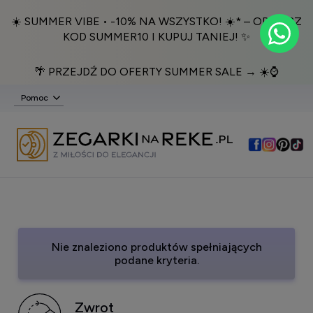
☀️ SUMMER VIBE • -10% NA WSZYSTKO! ☀️* – ODBIERZ
KOD SUMMER10 I KUPUJ TANIEJ! ✨
🌴 PRZEJDŹ DO OFERTY SUMMER SALE → ☀️⌚️
Pomoc
Nie znaleziono produktów spełniających
podane kryteria.
Zwrot