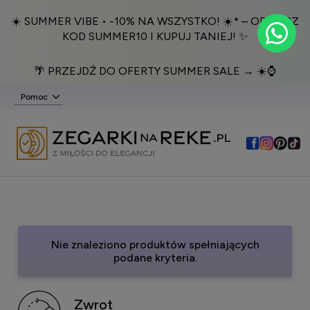
☀️ SUMMER VIBE • -10% NA WSZYSTKO! ☀️* – ODBIERZ
KOD SUMMER10 I KUPUJ TANIEJ! ✨
🌴 PRZEJDŹ DO OFERTY SUMMER SALE → ☀️⌚️
Pomoc
Nie znaleziono produktów spełniających
podane kryteria.
Zwrot