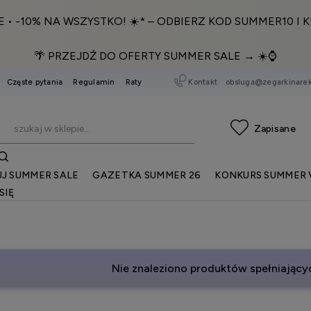
E • -10% NA WSZYSTKO! ☀️* – ODBIERZ KOD SUMMER10 I K
🌴 PRZEJDŹ DO OFERTY SUMMER SALE → ☀️⌚️
Kontakt
obsluga@zegarkinarek
Częste pytania
Regulamin
Raty
J SUMMER SALE
GAZETKA SUMMER 26
KONKURS SUMMER 
SIĘ
Nie znaleziono produktów spełniającyc