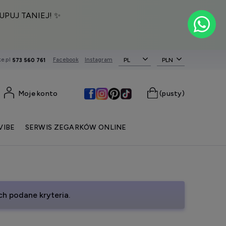
UPUJ TANIEJ! ✨
e.pl
Facebook
Instagram
PL
573 560 761
Moje konto
(pusty)
VIBE
SERWIS ZEGARKÓW ONLINE
h podane kryteria.