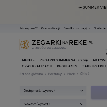
☀️ SUMMER VIB
Jak kupować?
Czas realizacji
Gazetka promocyjna
O sklepie
MENU
ZEGARKI SUMMER SALE 26☀️
AKTYWU
CZAS REALIZACJI
REGULAMIN
ZAREJESTRUJ 
Chloé
Strona główna
Perfumy
Marki
Dostępność: (wybierz)
Nowość: (wybierz)