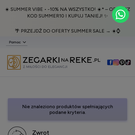
☀️ SUMMER VIBE • -10% NA WSZYSTKO! ☀️* – ODBIERZ
KOD SUMMER10 I KUPUJ TANIEJ! ✨
🌴 PRZEJDŹ DO OFERTY SUMMER SALE → ☀️⌚️
Pomoc
Nie znaleziono produktów spełniających
podane kryteria.
Zwrot