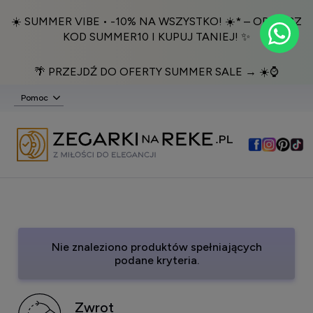
☀️ SUMMER VIBE • -10% NA WSZYSTKO! ☀️* – ODBIERZ
KOD SUMMER10 I KUPUJ TANIEJ! ✨
🌴 PRZEJDŹ DO OFERTY SUMMER SALE → ☀️⌚️
Pomoc
Nie znaleziono produktów spełniających
podane kryteria.
Zwrot