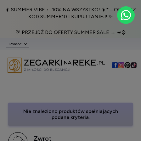
☀️ SUMMER VIBE • -10% NA WSZYSTKO! ☀️* – ODBIERZ
KOD SUMMER10 I KUPUJ TANIEJ! ✨
🌴 PRZEJDŹ DO OFERTY SUMMER SALE → ☀️⌚️
Pomoc
Nie znaleziono produktów spełniających
podane kryteria.
Zwrot