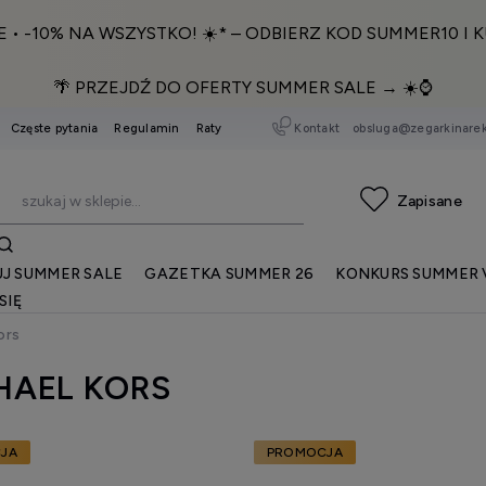
E • -10% NA WSZYSTKO! ☀️* – ODBIERZ KOD SUMMER10 I K
🌴 PRZEJDŹ DO OFERTY SUMMER SALE → ☀️⌚️
Kontakt
obsluga@zegarkinarek
Częste pytania
Regulamin
Raty
J SUMMER SALE
GAZETKA SUMMER 26
KONKURS SUMMER 
SIĘ
ors
HAEL KORS
JA
PROMOCJA