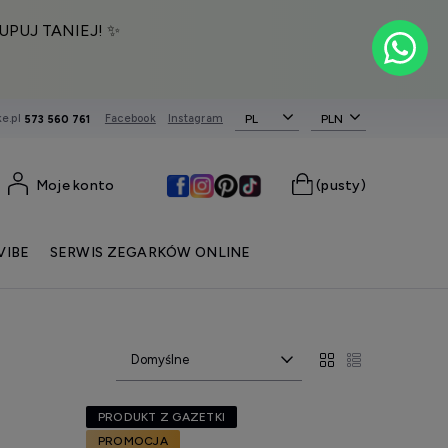
UPUJ TANIEJ! ✨
e.pl
Facebook
Instagram
PL
573 560 761
Moje konto
(pusty)
VIBE
SERWIS ZEGARKÓW ONLINE
PRODUKT Z GAZETKI
PROMOCJA