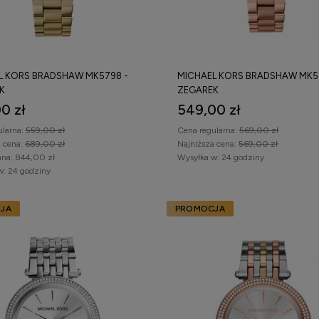
L KORS BRADSHAW MK5798 -
MICHAEL KORS BRADSHAW MK5
K
ZEGAREK
0 zł
549,00 zł
ularna:
559,00 zł
Cena regularna:
569,00 zł
a cena:
689,00 zł
Najniższa cena:
569,00 zł
na:
844,00 zł
Wysyłka w:
24 godziny
w:
24 godziny
JA
PROMOCJA