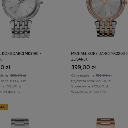
 KORS DARCI MK3190 -
MICHAEL KORS DARCI MK3203 
K
ZEGAREK
0 zł
399,00 zł
ularna:
499,00 zł
Cena regularna:
799,00 zł
a cena:
699,00 zł
Najniższa cena:
799,00 zł
na:
779,00 zł
Sugerowana:
909,00 zł
w:
24 godziny
Wysyłka w:
24 godziny
JA