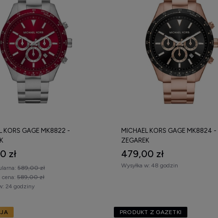
L KORS GAGE MK8822 -
MICHAEL KORS GAGE MK8824 -
K
ZEGAREK
0 zł
479,00 zł
Wysyłka w:
48 godzin
ularna:
589,00 zł
a cena:
589,00 zł
w:
24 godziny
JA
PRODUKT Z GAZETKI