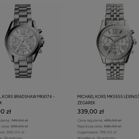
L KORS BRADSHAW MK6174 -
MICHAEL KORS MK5555 LEXING
K
ZEGAREK
0 zł
339,00 zł
ularna:
749,00 zł
Cena regularna:
499,00 zł
a cena:
599,00 zł
Najniższa cena:
569,00 zł
na:
885,00 zł
Sugerowana:
799,00 zł
w:
24 godziny
Wysyłka w:
24 godziny