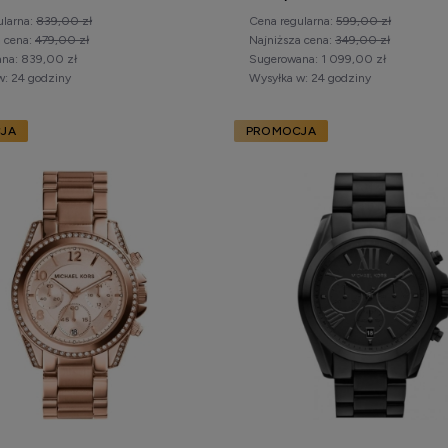
ularna:
839,00 zł
Cena regularna:
599,00 zł
a cena:
479,00 zł
Najniższa cena:
349,00 zł
na:
839,00 zł
Sugerowana:
1 099,00 zł
w:
24 godziny
Wysyłka w:
24 godziny
JA
PROMOCJA