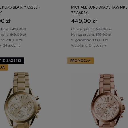
 KORS BLAIR MK5263 -
MICHAEL KORS BRADSHAW MK5
K
ZEGAREK
0 zł
449,00 zł
ularna:
649,00 zł
Cena regularna:
579,00 zł
a cena:
649,00 zł
Najniższa cena:
579,00 zł
na:
788,00 zł
Sugerowana:
899,00 zł
w:
24 godziny
Wysyłka w:
24 godziny
 Z GAZETKI
PROMOCJA
JA