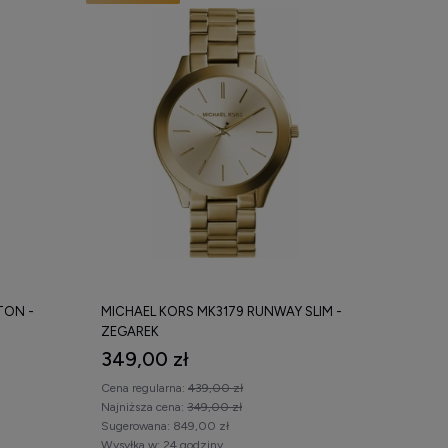
TON -
MICHAEL KORS MK3179 RUNWAY SLIM -
ZEGAREK
349,00 zł
Cena regularna:
439,00 zł
Najniższa cena:
349,00 zł
Sugerowana:
849,00 zł
Wysyłka w:
24 godziny