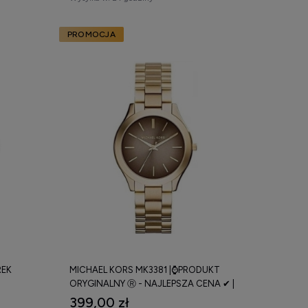
PROMOCJA
REK
MICHAEL KORS MK3381 |⌚PRODUKT
ORYGINALNY Ⓡ - NAJLEPSZA CENA ✔ |
399,00 zł