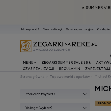
☀️ SUMMER VIB
Jak kupować?
Czas realizacji
Gazetka promocyjna
O sklepie
MENU
ZEGARKI SUMMER SALE 26☀️
AKTYWU
CZAS REALIZACJI
REGULAMIN
ZAREJESTRUJ 
Michael K
Strona główna
Topowe marki zegarków
MIC
Producent: (wybierz)
PROMOC
Dla kogo: (wybierz)