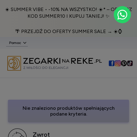
☀️ SUMMER VIBE • -10% NA WSZYSTKO! ☀️* – ODBIERZ
KOD SUMMER10 I KUPUJ TANIEJ! ✨
🌴 PRZEJDŹ DO OFERTY SUMMER SALE → ☀️⌚️
Pomoc
Nie znaleziono produktów spełniających
podane kryteria.
Zwrot