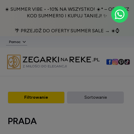
☀️ SUMMER VIBE • -10% NA WSZYSTKO! ☀️* – ODBIERZ
KOD SUMMER10 I KUPUJ TANIEJ! ✨
🌴 PRZEJDŹ DO OFERTY SUMMER SALE → ☀️⌚️
Pomoc
Filtrowanie
Sortowanie
PRADA