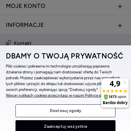
MOJE KONTO
INFORMACJE
Kontakt
obsluga@zegarkinareke.pl
DBAMY O TWOJĄ PRYWATNOŚĆ
573 560 761
ul. Bema 5, 33-100 Tarnów, woj. małopolskie
Pliki cookies i pokrewne im technologie umożliwiają poprawne
działanie strony i pomagają nam dostosować ofertę do Twoich
Facebook
potrzeb. Możesz zaakceptować wykorzystanie przez nas wszystkich
Instagram
tych plików i przejść do sklepu lub dostosować użycie plików do
swoich preferencji, wybierając opcję "Dostosuj zgody".
Więcej o plikach cookies przeczytasz w naszej Polityce prywatności.
Pokaż pełną wersję strony
Dostosuj zgody
Sklep internetowy Shoper Premium
Zaakceptuj wszystkie