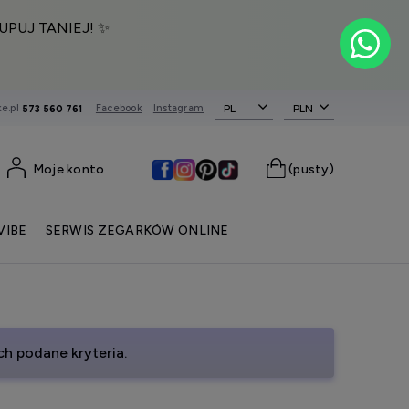
UPUJ TANIEJ! ✨
e.pl
Facebook
Instagram
PL
573 560 761
Moje konto
(pusty)
VIBE
SERWIS ZEGARKÓW ONLINE
h podane kryteria.