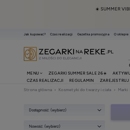
☀️ SUMMER VIB
Jak kupować?
Czas realizacji
Gazetka promocyjna
O sklepie
MENU
ZEGARKI SUMMER SALE 26☀️
AKTYWU
CZAS REALIZACJI
REGULAMIN
ZAREJESTRUJ 
Strona główna
Kosmetyki do twarzy i ciała
Marki
Dostępność: (wybierz)
Nowość: (wybierz)