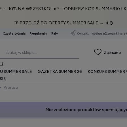
E • -10% NA WSZYSTKO! ☀️* – ODBIERZ KOD SUMMER10 I K
🌴 PRZEJDŹ DO OFERTY SUMMER SALE → ☀️⌚️
Kontakt
obsluga@zegarkinarek
Częste pytania
Regulamin
Raty
J SUMMER SALE
GAZETKA SUMMER 26
KONKURS SUMMER 
SIĘ
Proraso
Nie znaleziono produktów spełniającyc