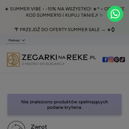
☀️ SUMMER VIBE • -10% NA WSZYSTKO! ☀️* – ODBIERZ
KOD SUMMER10 I KUPUJ TANIEJ! ✨
🌴 PRZEJDŹ DO OFERTY SUMMER SALE → ☀️⌚️
Pomoc
Nie znaleziono produktów spełniających
podane kryteria.
Zwrot