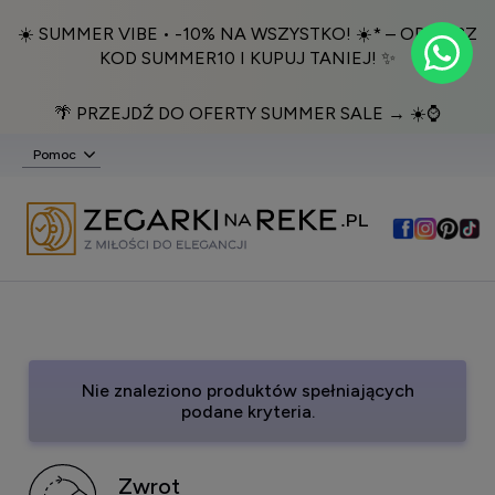
☀️ SUMMER VIBE • -10% NA WSZYSTKO! ☀️* – ODBIERZ
KOD SUMMER10 I KUPUJ TANIEJ! ✨
🌴 PRZEJDŹ DO OFERTY SUMMER SALE → ☀️⌚️
Pomoc
Nie znaleziono produktów spełniających
podane kryteria.
Zwrot