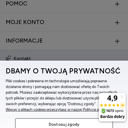
POMOC
MOJE KONTO
INFORMACJE
Kontakt
obsluga@zegarkinareke.pl
DBAMY O TWOJĄ PRYWATNOŚĆ
573 560 761
ul. Bema 5, 33-100 Tarnów, woj. małopolskie
Pliki cookies i pokrewne im technologie umożliwiają poprawne
działanie strony i pomagają nam dostosować ofertę do Twoich
Facebook
potrzeb. Możesz zaakceptować wykorzystanie przez nas wszystkich
Instagram
tych plików i przejść do sklepu lub dostosować użycie plików do
swoich preferencji, wybierając opcję "Dostosuj zgody".
Więcej o plikach cookies przeczytasz w naszej Polityce prywatności.
Pokaż pełną wersję strony
Dostosuj zgody
Sklep internetowy Shoper Premium