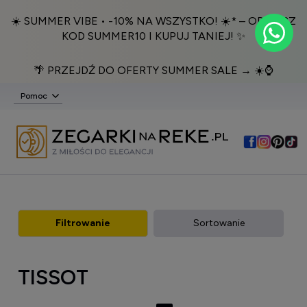
☀️ SUMMER VIBE • -10% NA WSZYSTKO! ☀️* – ODBIERZ
KOD SUMMER10 I KUPUJ TANIEJ! ✨
🌴 PRZEJDŹ DO OFERTY SUMMER SALE → ☀️⌚️
Pomoc
Filtrowanie
Sortowanie
TISSOT