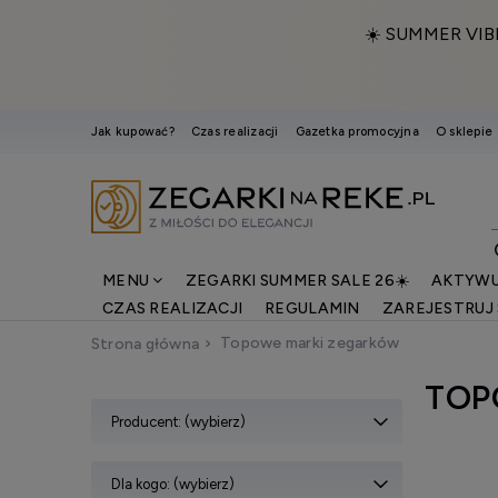
☀️ SUMMER VIB
Jak kupować?
Czas realizacji
Gazetka promocyjna
O sklepie
MENU
ZEGARKI SUMMER SALE 26☀️
AKTYWU
CZAS REALIZACJI
REGULAMIN
ZAREJESTRUJ 
Topowe marki zegarków
Strona główna
TOP
Producent: (wybierz)
Dla kogo: (wybierz)