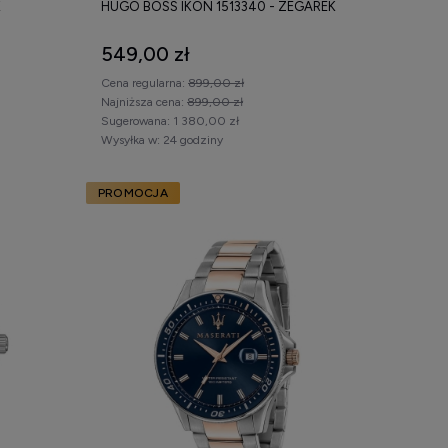
K
HUGO BOSS IKON 1513340 - ZEGAREK
549,00 zł
Cena regularna:
899,00 zł
Najniższa cena:
899,00 zł
Sugerowana:
1 380,00 zł
Wysyłka w:
24 godziny
PROMOCJA