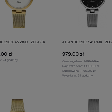
C 29036.45.21MB - ZEGAREK
ATLANTIC 29037.41.61MB - ZE
,00 zł
979,00 zł
w:
24 godziny
Cena regularna:
1 199,00 zł
Najniższa cena:
1 199,00 zł
Sugerowana:
1 195,00 zł
Wysyłka w:
24 godziny