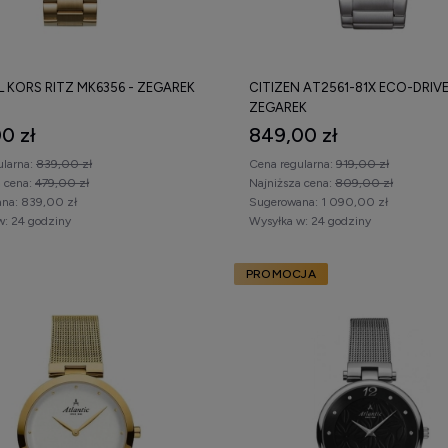
 KORS RITZ MK6356 - ZEGAREK
CITIZEN AT2561-81X ECO-DRIVE
ZEGAREK
0 zł
849,00 zł
ularna:
839,00 zł
Cena regularna:
919,00 zł
a cena:
479,00 zł
Najniższa cena:
809,00 zł
na:
839,00 zł
Sugerowana:
1 090,00 zł
w:
24 godziny
Wysyłka w:
24 godziny
PROMOCJA