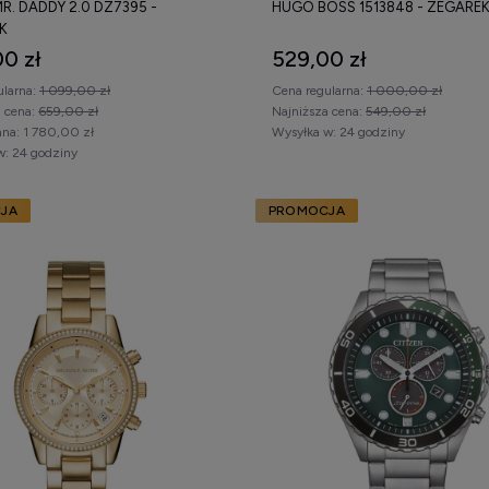
MR. DADDY 2.0 DZ7395 -
HUGO BOSS 1513848 - ZEGARE
K
0 zł
529,00 zł
ularna:
1 099,00 zł
Cena regularna:
1 000,00 zł
a cena:
659,00 zł
Najniższa cena:
549,00 zł
na:
1 780,00 zł
Wysyłka w:
24 godziny
w:
24 godziny
JA
PROMOCJA