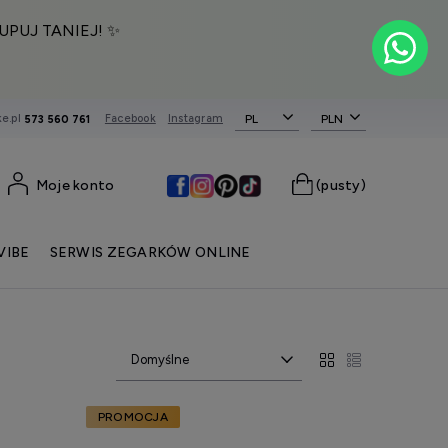
UPUJ TANIEJ! ✨
e.pl
Facebook
Instagram
PL
573 560 761
Moje konto
(pusty)
VIBE
SERWIS ZEGARKÓW ONLINE
PROMOCJA