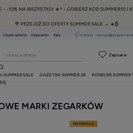
E • -10% NA WSZYSTKO! ☀️* – ODBIERZ KOD SUMMER10 I K
🌴 PRZEJDŹ DO OFERTY SUMMER SALE → ☀️⌚️
Kontakt
obsluga@zegarkinarek
Częste pytania
Regulamin
Raty
J SUMMER SALE
GAZETKA SUMMER 26
KONKURS SUMMER 
SIĘ
OWE MARKI ZEGARKÓW
PROMOCJA