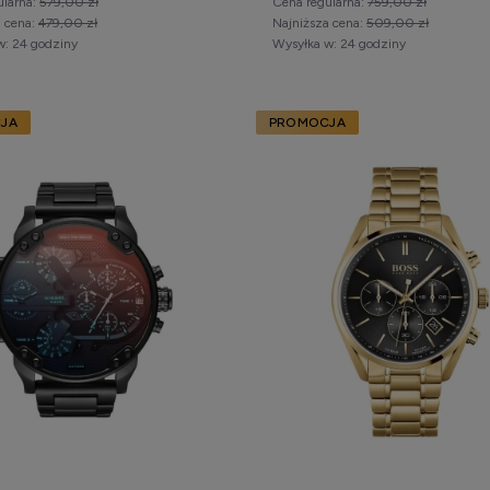
ularna:
579,00 zł
Cena regularna:
759,00 zł
a cena:
479,00 zł
Najniższa cena:
509,00 zł
w:
24 godziny
Wysyłka w:
24 godziny
JA
PROMOCJA