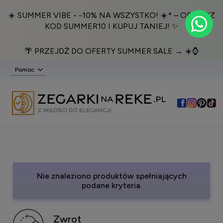
☀️ SUMMER VIBE • -10% NA WSZYSTKO! ☀️* – ODBIERZ
KOD SUMMER10 I KUPUJ TANIEJ! ✨
🌴 PRZEJDŹ DO OFERTY SUMMER SALE → ☀️⌚️
Pomoc
Nie znaleziono produktów spełniających
podane kryteria.
Zwrot