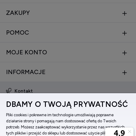
ZAKUPY
POMOC
MOJE KONTO
INFORMACJE
Kontakt
obsluga@zegarkinareke.pl
DBAMY O TWOJĄ PRYWATNOŚĆ
573 560 761
ul. Bema 5, 33-100 Tarnów, woj. małopolskie
Pliki cookies i pokrewne im technologie umożliwiają poprawne
działanie strony i pomagają nam dostosować ofertę do Twoich
Facebook
potrzeb. Możesz zaakceptować wykorzystanie przez nas wszystkich
Instagram
tych plików i przejść do sklepu lub dostosować użycie plików do