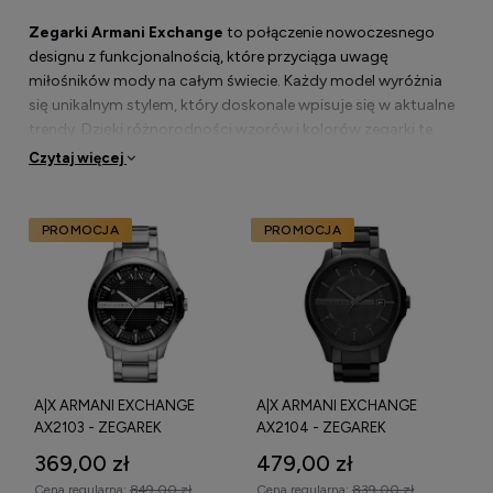
Zegarki Armani Exchange
to połączenie nowoczesnego
designu z funkcjonalnością, które przyciąga uwagę
miłośników mody na całym świecie. Każdy model wyróżnia
się unikalnym stylem, który doskonale wpisuje się w aktualne
trendy. Dzięki różnorodności wzorów i kolorów zegarki te
stanowią idealny dodatek do codziennych i eleganckich
Czytaj więcej
stylizacji.
Wybierając
zegarki Armani Exchange
, można liczyć na
PROMOCJA
PROMOCJA
wysoką jakość wykonania oraz trwałość, co czyni je
rozsądnym wyborem na dłuższy czas. Marka znana jest z
dbałości o detale, dzięki czemu każdy czasomierz to nie tylko
funkcjonalny przedmiot, ale również dopracowany wizualnie
element garderoby.
A|X ARMANI EXCHANGE
A|X ARMANI EXCHANGE
AX2103 - ZEGAREK
AX2104 - ZEGAREK
Dlaczego zegarki Armani Exchange
369,00 zł
479,00 zł
łączą modę z funkcją?
Cena regularna:
849,00 zł
Cena regularna:
839,00 zł