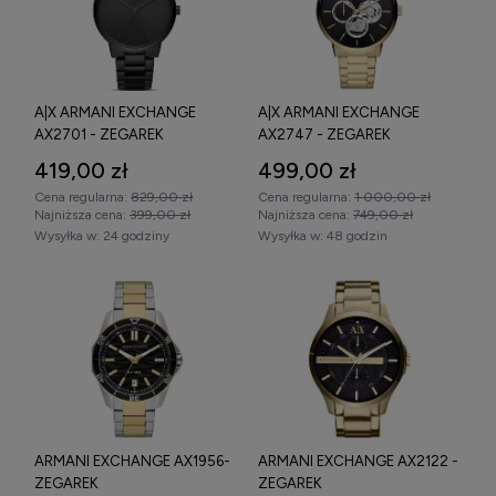
damskie, jak i męskie, co pozwala każdemu znaleźć wariant
dopasowany do własnych oczekiwań. Regularne aktualizacje
oferty odzwierciedlają zmiany w modzie i upodobaniach
klientów.
A|X ARMANI EXCHANGE
A|X ARMANI EXCHANGE
Dzięki różnym rozmiarom kopert materiałom pasków i
AX2701 - ZEGAREK
AX2747 - ZEGAREK
bogatej kolorystyce,
zegarki Armani Exchange
można z
419,00 zł
499,00 zł
łatwością dopasować do indywidualnego stylu oraz okazji.
Modele o klasycznym wyglądzie dobrze sprawdzą się w pracy
Cena regularna:
829,00 zł
Cena regularna:
1 000,00 zł
czy podczas formalnych spotkań, natomiast warianty o
Najniższa cena:
399,00 zł
Najniższa cena:
749,00 zł
Wysyłka w:
24 godziny
Wysyłka w:
48 godzin
nowoczesnym, sportowym charakterze lepiej pasują do
codziennego, swobodnego ubioru.
ARMANI EXCHANGE AX1956-
ARMANI EXCHANGE AX2122 -
ZEGAREK
ZEGAREK