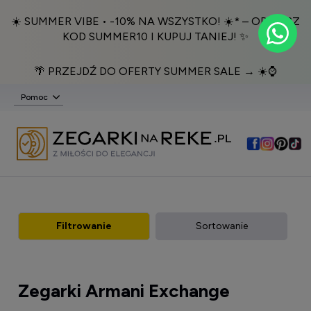
☀️ SUMMER VIBE • -10% NA WSZYSTKO! ☀️* – ODBIERZ
KOD SUMMER10 I KUPUJ TANIEJ! ✨
🌴 PRZEJDŹ DO OFERTY SUMMER SALE → ☀️⌚️
Pomoc
Filtrowanie
Sortowanie
Zegarki Armani Exchange