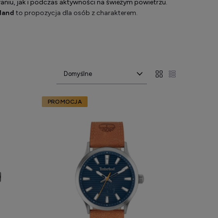
iu, jak i podczas aktywności na świeżym powietrzu.
land
to propozycja dla osób z charakterem.
ść z estetyką. Skórzane paski, stalowe koperty i
l został zaprojektowany z myślą o osobach prowadzących
PROMOCJA
ć do indywidualnych potrzeb.