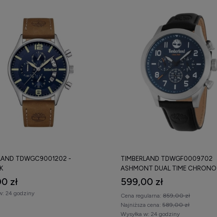
LAND TDWGC9001202 -
TIMBERLAND TDWGF0009702
K
ASHMONT DUAL TIME CHRONO
ZEGAREK
0 zł
599,00 zł
w:
24 godziny
Cena regularna:
859,00 zł
Najniższa cena:
589,00 zł
Wysyłka w:
24 godziny