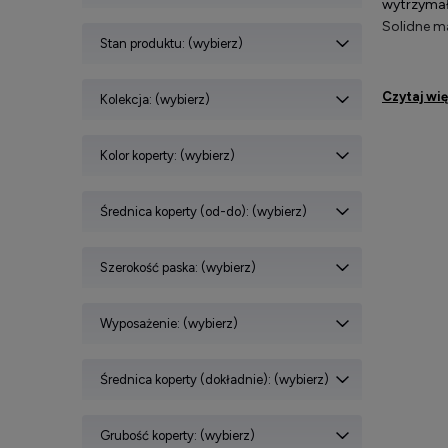
wytrzymał
Solidne ma
Stan produktu: (wybierz)
Czytaj wi
Kolekcja: (wybierz)
Outdoo
Kolor koperty: (wybierz)
Zegarki 
czytelne 
aktywny tr
Średnica koperty (od-do): (wybierz)
Dzięki ró
Szerokość paska: (wybierz)
Wyposażenie: (wybierz)
Średnica koperty (dokładnie): (wybierz)
Grubość koperty: (wybierz)