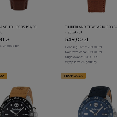
AND TBL.16005JYU/03 -
TIMBERLAND TDWGA2101503 S
K
- ZEGAREK
0 zł
549,00 zł
w:
24 godziny
Cena regularna:
769,00 zł
Najniższa cena:
539,00 zł
Sugerowana:
901,00 zł
Wysyłka w:
24 godziny
JA
PROMOCJA