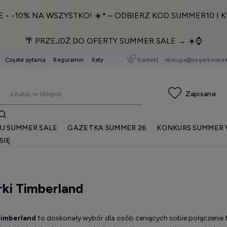
E • -10% NA WSZYSTKO! ☀️* – ODBIERZ KOD SUMMER10 I K
🌴 PRZEJDŹ DO OFERTY SUMMER SALE → ☀️⌚️
Kontakt
obsluga@zegarkinarek
Częste pytania
Regulamin
Raty
J SUMMER SALE
GAZETKA SUMMER 26
KONKURS SUMMER 
SIĘ
ki Timberland
Timberland
to doskonały wybór dla osób ceniących sobie połączenie fu