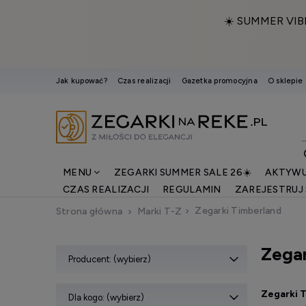
☀️ SUMMER VIB
Jak kupować?
Czas realizacji
Gazetka promocyjna
O sklepie
MENU
ZEGARKI SUMMER SALE 26☀️
AKTYWU
CZAS REALIZACJI
REGULAMIN
ZAREJESTRUJ 
Zegarki Timberland
Strona główna
Marki T-Z
Zegar
Producent: (wybierz)
Zegarki 
Dla kogo: (wybierz)