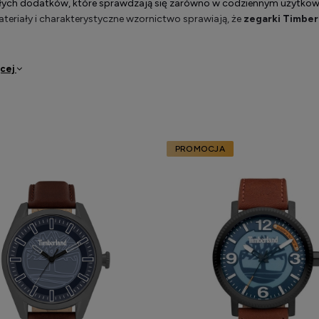
ych dodatków, które sprawdzają się zarówno w codziennym użytkowan
teriały i charakterystyczne wzornictwo sprawiają, że
zegarki Timber
ęcej
r i elegancja w jednym
Timberland
wyróżniają się wyjątkowym stylem, który łączy funkcjonalno
tarcze to elementy, które podkreślają ich uniwersalność. Każdy mode
yb życia, które nie chcą rezygnować z eleganckiego wyglądu.
PROMOCJA
żnorodności dostępnych modeli,
zegarki Timberland
łatwo dopasowa