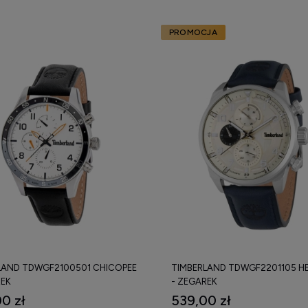
PROMOCJA
LAND TDWGF2100501 CHICOPEE
TIMBERLAND TDWGF2201105 H
REK
- ZEGAREK
0 zł
539,00 zł