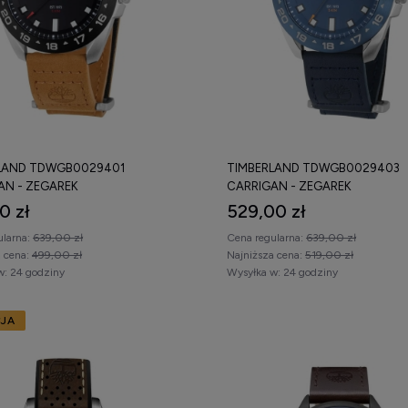
LAND TDWGB0029401
TIMBERLAND TDWGB0029403
AN - ZEGAREK
CARRIGAN - ZEGAREK
0 zł
529,00 zł
ularna:
639,00 zł
Cena regularna:
639,00 zł
a cena:
499,00 zł
Najniższa cena:
519,00 zł
w:
24 godziny
Wysyłka w:
24 godziny
JA