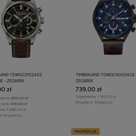
LAND TDWGC2102402
TIMBERLAND TDWGC9000402 
E - ZEGAREK
ZEGAREK
0 zł
739,00 zł
Sugerowana:
1 143,00 zł
ularna:
899,00 zł
Wysyłka w:
24 godziny
a cena:
539,00 zł
na:
1 099,00 zł
w:
24 godziny
PROMOCJA