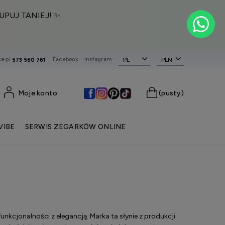
UPUJ TANIEJ! ✨
e.pl
Facebook
Instagram
PL
573 560 761
Moje konto
(pusty)
VIBE
SERWIS ZEGARKÓW ONLINE
nkcjonalności z elegancją. Marka ta słynie z produkcji