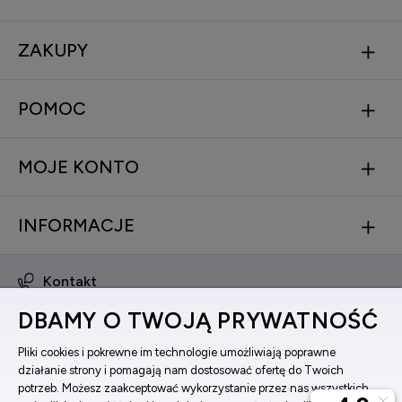
ZAKUPY
POMOC
MOJE KONTO
INFORMACJE
Kontakt
obsluga@zegarkinareke.pl
DBAMY O TWOJĄ PRYWATNOŚĆ
573 560 761
ul. Bema 5, 33-100 Tarnów, woj. małopolskie
Pliki cookies i pokrewne im technologie umożliwiają poprawne
działanie strony i pomagają nam dostosować ofertę do Twoich
Facebook
potrzeb. Możesz zaakceptować wykorzystanie przez nas wszystkich