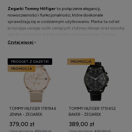
Zegarki Tommy Hilfiger
to połączenie elegancji,
nowoczesności i funkcjonalności, które doskonale
sprawdzają się w codziennym użytkowaniu. Marka ta od lat
przyciąga uwagę osób ceniących stylowy design oraz wysoką
jakość wykonania. Każdy model sygnowany logo Tommy
Hilfiger wyróżnia się charakterystycznym wzornictwem, które
Czytaj więcej
pasuje zarówno do formalnych, jak i swobodnych stylizacji.
Decydując się na
Tommy Hilfiger zegarki na rękę
, klienci
PRODUKT Z GAZETKI
PROMOCJA
mogą liczyć na staranne wykończenie oraz trwałe materiały.
PROMOCJA
Zarówno tarcze, jak i paski czy bransolety wykonane są z
dbałością o najmniejszy detal.
Dlaczego zegarki Tommy Hilfiger to
TOMMY HILFIGER 1781944
TOMMY HILFIGER 1710452
połączenie mody i funkcjonalności?
JENNA - ZEGAREK
BAKER - ZEGAREK
379,00 zł
389,00 zł
Zegarki Tommy Hilfiger
łączą modę z funkcjonalnością,
Cena regularna:
499,00 zł
Cena regularna:
439,00 zł