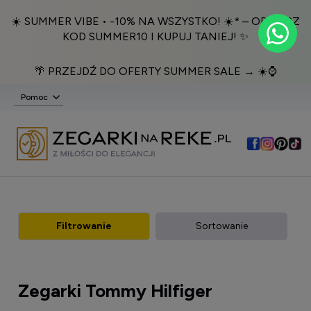
☀️ SUMMER VIBE • -10% NA WSZYSTKO! ☀️* – ODBIERZ
KOD SUMMER10 I KUPUJ TANIEJ! ✨
🌴 PRZEJDŹ DO OFERTY SUMMER SALE → ☀️⌚️
Pomoc
Filtrowanie
Sortowanie
Zegarki Tommy Hilfiger