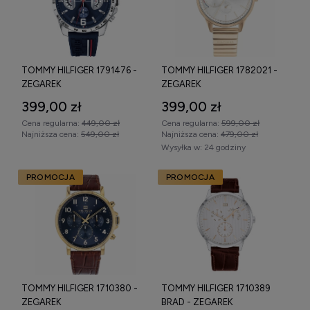
ponadczasowej estetyki i aktualnych trendów w modzie.
Tommy Hilfiger zegarki na rękę
wyróżniają się także bogatą
paletą kolorystyczną i rozmaitymi rozmiarami kopert, co
ułatwia dopasowanie modelu do indywidualnych preferencji.
TOMMY HILFIGER 1791476 -
TOMMY HILFIGER 1782021 -
ZEGAREK
ZEGAREK
399,00 zł
399,00 zł
Cena regularna:
449,00 zł
Cena regularna:
599,00 zł
Najniższa cena:
549,00 zł
Najniższa cena:
479,00 zł
Wysyłka w:
24 godziny
PROMOCJA
PROMOCJA
TOMMY HILFIGER 1710380 -
TOMMY HILFIGER 1710389
ZEGAREK
BRAD - ZEGAREK