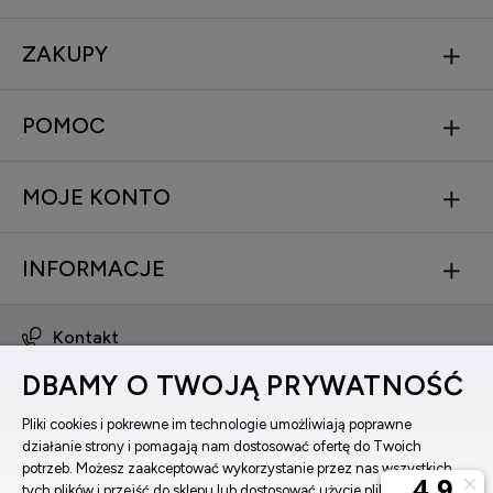
ZAKUPY
POMOC
MOJE KONTO
INFORMACJE
Kontakt
obsluga@zegarkinareke.pl
DBAMY O TWOJĄ PRYWATNOŚĆ
573 560 761
ul. Bema 5, 33-100 Tarnów, woj. małopolskie
Pliki cookies i pokrewne im technologie umożliwiają poprawne
działanie strony i pomagają nam dostosować ofertę do Twoich
Facebook
potrzeb. Możesz zaakceptować wykorzystanie przez nas wszystkich
Instagram
tych plików i przejść do sklepu lub dostosować użycie plików do