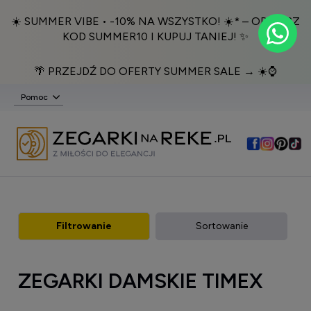
☀️ SUMMER VIBE • -10% NA WSZYSTKO! ☀️* – ODBIERZ
KOD SUMMER10 I KUPUJ TANIEJ! ✨
🌴 PRZEJDŹ DO OFERTY SUMMER SALE → ☀️⌚️
Pomoc
Filtrowanie
Sortowanie
ZEGARKI DAMSKIE TIMEX