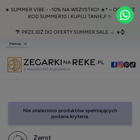
☀️ SUMMER VIBE • -10% NA WSZYSTKO! ☀️* – ODBIERZ
KOD SUMMER10 I KUPUJ TANIEJ! ✨
🌴 PRZEJDŹ DO OFERTY SUMMER SALE → ☀️⌚️
Pomoc
Nie znaleziono produktów spełniających
podane kryteria.
Zwrot