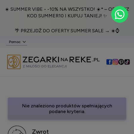
☀️ SUMMER VIBE • -10% NA WSZYSTKO! ☀️* – ODBIERZ
KOD SUMMER10 I KUPUJ TANIEJ! ✨
🌴 PRZEJDŹ DO OFERTY SUMMER SALE → ☀️⌚️
Pomoc
Nie znaleziono produktów spełniających
podane kryteria.
Zwrot