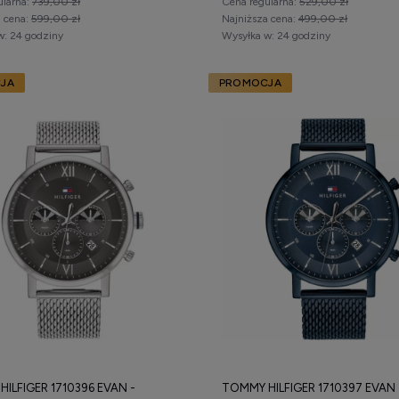
ularna:
739,00 zł
Cena regularna:
529,00 zł
a cena:
599,00 zł
Najniższa cena:
499,00 zł
w:
24 godziny
Wysyłka w:
24 godziny
JA
PROMOCJA
ILFIGER 1710396 EVAN -
TOMMY HILFIGER 1710397 EVAN 