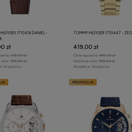
ILFIGER 1710416 DANIEL -
TOMMY HILFIGER 1710447 - ZE
K
0 zł
419,00 zł
ularna:
539,00 zł
Cena regularna:
499,00 zł
a cena:
359,00 zł
Najniższa cena:
599,00 zł
w:
24 godziny
Wysyłka w:
24 godziny
JA
PROMOCJA