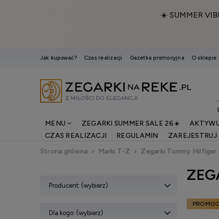
☀️ SUMMER VIB
Jak kupować?
Czas realizacji
Gazetka promocyjna
O sklepie
MENU
ZEGARKI SUMMER SALE 26☀️
AKTYWU
CZAS REALIZACJI
REGULAMIN
ZAREJESTRUJ 
Strona główna
Marki T-Z
Zegarki Tommy Hilfiger
ZEG
Producent: (wybierz)
PROMOC
Dla kogo: (wybierz)