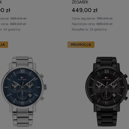
K
ZEGAREK
0 zł
449,00 zł
ularna:
469,00 zł
Cena regularna:
799,00 zł
a cena:
669,00 zł
Najniższa cena:
699,00 zł
w:
24 godziny
Wysyłka w:
24 godziny
JA
PROMOCJA