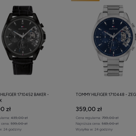
ILFIGER 1710452 BAKER -
TOMMY HILFIGER 1710448 - ZE
K
0 zł
359,00 zł
ularna:
439,00 zł
Cena regularna:
799,00 zł
a cena:
599,00 zł
Najniższa cena:
569,00 zł
w:
24 godziny
Wysyłka w:
24 godziny