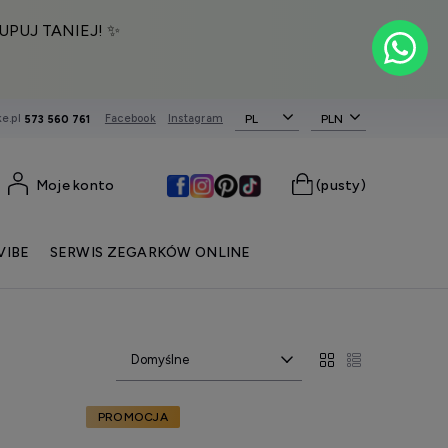
UPUJ TANIEJ! ✨
e.pl
Facebook
Instagram
PL
573 560 761
Moje konto
(pusty)
VIBE
SERWIS ZEGARKÓW ONLINE
PROMOCJA