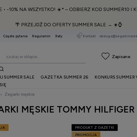
E • -10% NA WSZYSTKO! ☀️* – ODBIERZ KOD SUMMER10 I K
🌴 PRZEJDŹ DO OFERTY SUMMER SALE → ☀️⌚️
Kontakt
obsluga@zegarkinarek
Częste pytania
Regulamin
Raty
J SUMMER SALE
GAZETKA SUMMER 26
KONKURS SUMMER 
SIĘ
Zegarki męskie
ARKI MĘSKIE TOMMY HILFIGER
JA
PRODUKT Z GAZETKI
PROMOCJA