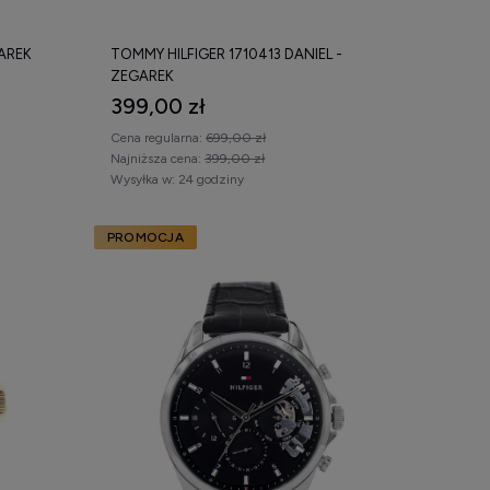
GAREK
TOMMY HILFIGER 1710413 DANIEL -
ZEGAREK
399,00 zł
Cena regularna:
699,00 zł
Najniższa cena:
399,00 zł
Wysyłka w:
24 godziny
PROMOCJA