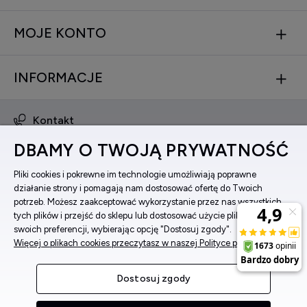
MOJE KONTO
INFORMACJE
Kontakt
obsluga@zegarkinareke.pl
DBAMY O TWOJĄ PRYWATNOŚĆ
573 560 761
ul. Bema 5, 33-100 Tarnów, woj. małopolskie
Pliki cookies i pokrewne im technologie umożliwiają poprawne
działanie strony i pomagają nam dostosować ofertę do Twoich
Facebook
potrzeb. Możesz zaakceptować wykorzystanie przez nas wszystkich
Instagram
tych plików i przejść do sklepu lub dostosować użycie plików do
swoich preferencji, wybierając opcję "Dostosuj zgody".
Więcej o plikach cookies przeczytasz w naszej Polityce prywatności.
Pokaż pełną wersję strony
Dostosuj zgody
Sklep internetowy Shoper Premium