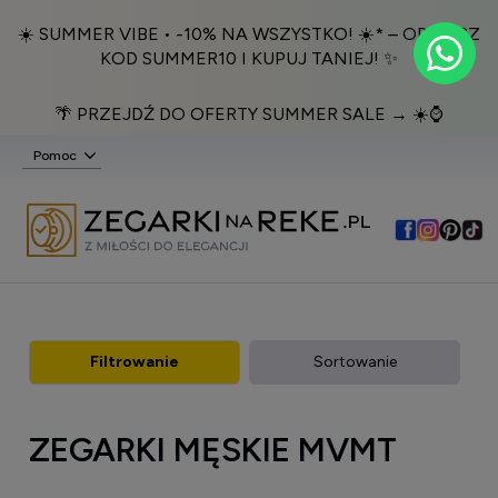
☀️ SUMMER VIBE • -10% NA WSZYSTKO! ☀️* – ODBIERZ
KOD SUMMER10 I KUPUJ TANIEJ! ✨
🌴 PRZEJDŹ DO OFERTY SUMMER SALE → ☀️⌚️
Pomoc
Filtrowanie
Sortowanie
ZEGARKI MĘSKIE MVMT