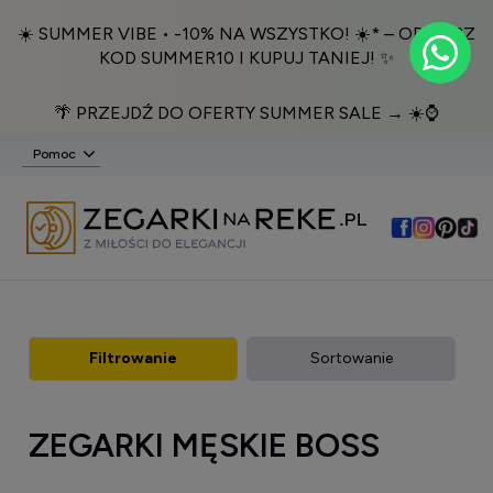
☀️ SUMMER VIBE • -10% NA WSZYSTKO! ☀️* – ODBIERZ
KOD SUMMER10 I KUPUJ TANIEJ! ✨
🌴 PRZEJDŹ DO OFERTY SUMMER SALE → ☀️⌚️
Pomoc
Filtrowanie
Sortowanie
ZEGARKI MĘSKIE BOSS