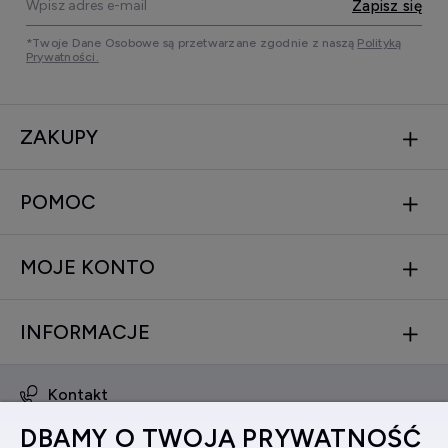
Zapisz się
*Twoje Dane Osobowe są przetwarzane zgodnie z naszą
Polityką
Prywatności.
ZAKUPY
POMOC
MOJE KONTO
INFORMACJE
Kontakt
obsluga@zegarkinareke.pl
DBAMY O TWOJĄ PRYWATNOŚĆ