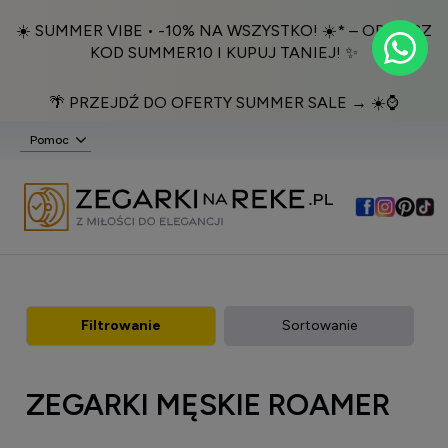
☀️ SUMMER VIBE • -10% NA WSZYSTKO! ☀️* – ODBIERZ
KOD SUMMER10 I KUPUJ TANIEJ! ✨
🌴 PRZEJDŹ DO OFERTY SUMMER SALE → ☀️⌚️
Pomoc
Filtrowanie
Sortowanie
ZEGARKI MĘSKIE ROAMER