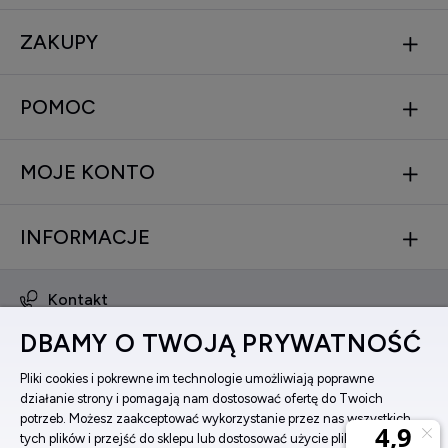
ZAKUPY
POMOC
MOJE KONTO
INFORMACJE
Kontakt
obsluga@zegarkinareke.pl
DBAMY O TWOJĄ PRYWATNOŚĆ
573 560 761
ul. Bema 5, 33-100 Tarnów, woj. małopolskie
Pliki cookies i pokrewne im technologie umożliwiają poprawne
działanie strony i pomagają nam dostosować ofertę do Twoich
Facebook
potrzeb. Możesz zaakceptować wykorzystanie przez nas wszystkich
Instagram
tych plików i przejść do sklepu lub dostosować użycie plików do