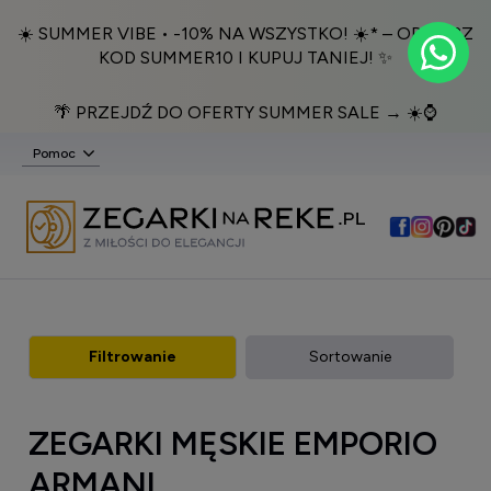
☀️ SUMMER VIBE • -10% NA WSZYSTKO! ☀️* – ODBIERZ
KOD SUMMER10 I KUPUJ TANIEJ! ✨
🌴 PRZEJDŹ DO OFERTY SUMMER SALE → ☀️⌚️
Pomoc
Filtrowanie
Sortowanie
ZEGARKI MĘSKIE EMPORIO
ARMANI