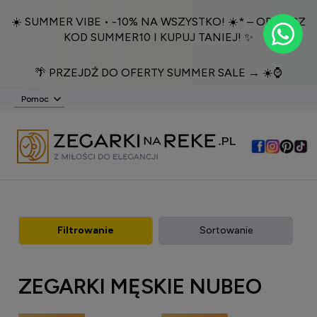
☀️ SUMMER VIBE • -10% NA WSZYSTKO! ☀️* – ODBIERZ
KOD SUMMER10 I KUPUJ TANIEJ! ✨
🌴 PRZEJDŹ DO OFERTY SUMMER SALE → ☀️⌚️
Pomoc
Filtrowanie
Sortowanie
ZEGARKI MĘSKIE NUBEO