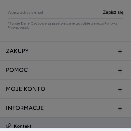
Zapisz się
*Twoje Dane Osobowe są przetwarzane zgodnie z naszą
Polityką
Prywatności.
ZAKUPY
POMOC
MOJE KONTO
INFORMACJE
Kontakt