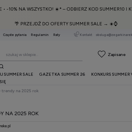
E • -10% NA WSZYSTKO! ☀️* – ODBIERZ KOD SUMMER10 I K
🌴 PRZEJDŹ DO OFERTY SUMMER SALE → ☀️⌚️
Kontakt
obsluga@zegarkinarek
Częste pytania
Regulamin
Raty
J SUMMER SALE
GAZETKA SUMMER 26
KONKURS SUMMER 
SIĘ
 trendy na 2025 rok
Y NA 2025 ROK
reke.pl