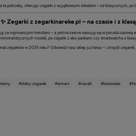
 te potrzeby, oferując zegarki z wyjątkowymi detalami – od klasycznych, po
✨
Zegarki z zegarkinareke.pl – na czasie i z klasą
ają za najnowszymi trendami – a jednocześnie wpisują się w ponadczasową el
 minimalistycznych modeli, po zegarki z eko-paskami czy smartwatche z kla
iat zegarków w 2025 roku? Odwiedź nasz sklep już teraz – i znajdź zegarek, k
rberry
#dobry zegarek
#armani
#cavalli
#bestsseler
#fe