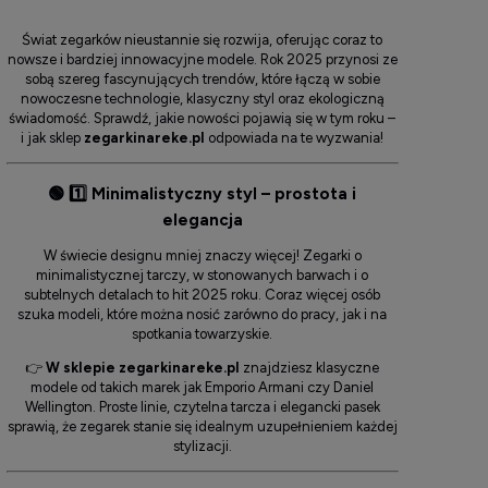
Świat zegarków nieustannie się rozwija, oferując coraz to
nowsze i bardziej innowacyjne modele. Rok 2025 przynosi ze
sobą szereg fascynujących trendów, które łączą w sobie
nowoczesne technologie, klasyczny styl oraz ekologiczną
świadomość. Sprawdź, jakie nowości pojawią się w tym roku –
i jak sklep
zegarkinareke.pl
odpowiada na te wyzwania!
🟢
1️⃣ Minimalistyczny styl – prostota i
elegancja
W świecie designu mniej znaczy więcej! Zegarki o
minimalistycznej tarczy, w stonowanych barwach i o
subtelnych detalach to hit 2025 roku. Coraz więcej osób
szuka modeli, które można nosić zarówno do pracy, jak i na
spotkania towarzyskie.
👉
W sklepie zegarkinareke.pl
znajdziesz klasyczne
modele od takich marek jak
Emporio Armani
czy
Daniel
Wellington
. Proste linie, czytelna tarcza i elegancki pasek
sprawią, że zegarek stanie się idealnym uzupełnieniem każdej
stylizacji.