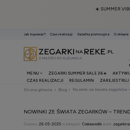
☀️ SUMMER VIB
Jak kupować?
Czas realizacji
Gazetka promocyjna
O sklepie
MENU
ZEGARKI SUMMER SALE 26☀️
AKTYWU
CZAS REALIZACJI
REGULAMIN
ZAREJESTRUJ 
Nowinki ze świata zegarków –
Strona główna
Blog
NOWINKI ZE ŚWIATA ZEGARKÓW – TREND
Dodano:
26-05-2025
w kategorii:
Ciekawostki
autor:
zegarkina