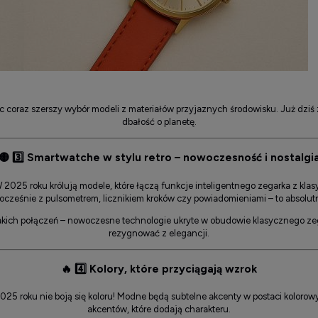
 coraz szerszy wybór modeli z materiałów przyjaznych środowisku. Już dziś zn
dbałość o planetę.
🟡
3️⃣ Smartwatche w stylu retro – nowoczesność i nostalgi
 2025 roku królują modele, które łączą funkcje inteligentnego zegarka z kla
nocześnie z pulsometrem, licznikiem kroków czy powiadomieniami – to absolu
akich połączeń – nowoczesne technologie ukryte w obudowie klasycznego zegar
rezygnować z elegancji.
🔥
4️⃣ Kolory, które przyciągają wzrok
025 roku nie boją się koloru! Modne będą subtelne akcenty w postaci kolorowy
akcentów, które dodają charakteru.