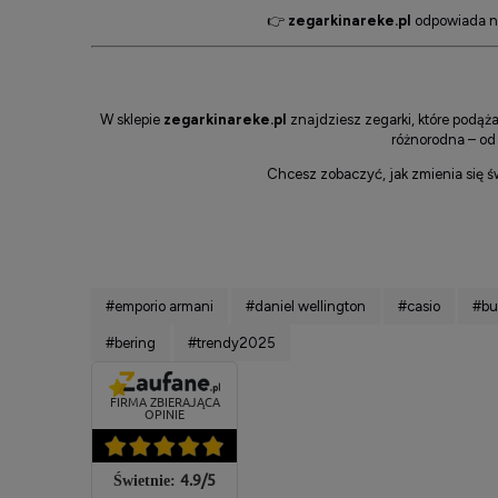
👉
zegarkinareke.pl
odpowiada na
W sklepie
zegarkinareke.pl
znajdziesz zegarki, które podąż
różnorodna – od
Chcesz zobaczyć, jak zmienia się św
#emporio armani
#daniel wellington
#casio
#bu
#bering
#trendy2025
FIRMA ZBIERAJĄCA
OPINIE
4.9
/
5
Świetnie: