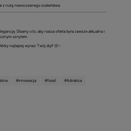
 te z nutą nowoczesnego szaleństwa.
egancję. Dbamy o to, aby nasza oferta była zawsze aktualna i
sycznym sznytem.
tóry najlepiej wyrazi Twój styl! 🛒✨
stina
#innowacja
#fossil
#Adriatica