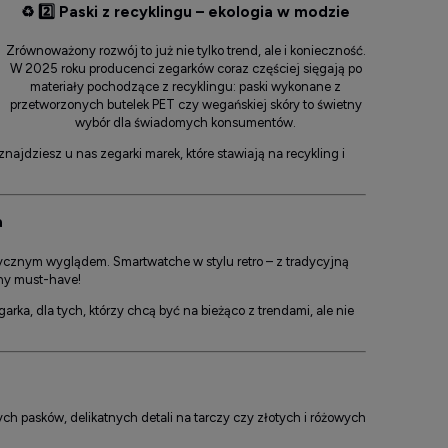
♻️
2️⃣ Paski z recyklingu – ekologia w modzie
Zrównoważony rozwój to już nie tylko trend, ale i konieczność.
W 2025 roku producenci zegarków coraz częściej sięgają po
materiały pochodzące z recyklingu: paski wykonane z
przetworzonych butelek PET czy wegańskiej skóry to świetny
wybór dla świadomych konsumentów.
ajdziesz u nas zegarki marek, które stawiają na recykling i
a
sycznym wyglądem. Smartwatche w stylu retro – z tradycyjną
tny must-have!
ka, dla tych, którzy chcą być na bieżąco z trendami, ale nie
ch pasków, delikatnych detali na tarczy czy złotych i różowych