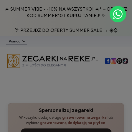
☀️ SUMMER VIBE • -10% NA WSZYSTKO! ☀️* – ODBIERZ
KOD SUMMER10 I KUPUJ TANIEJ! ✨
🌴 PRZEJDŹ DO OFERTY SUMMER SALE → ☀️⌚️
Pomoc
Spersonalizuj zegarek!
W koszyku dodaj usługę
grawerowania zegarka
lub
wybierz
grawerowaną dedykację na płytce
.