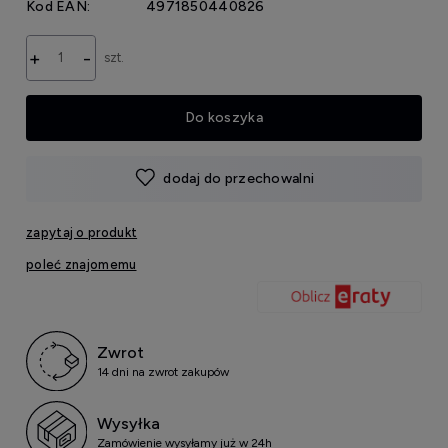
Kod EAN:
4971850440826
+
-
szt.
Do koszyka
dodaj do przechowalni
zapytaj o produkt
poleć znajomemu
Zwrot
14 dni na zwrot zakupów
Wysyłka
Zamówienie wysyłamy już w 24h