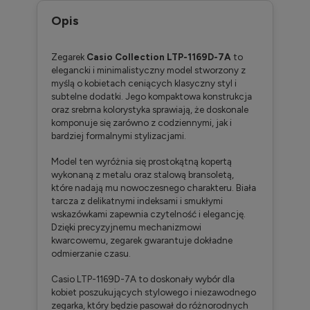
Opis
Zegarek
Casio Collection LTP-1169D-7A
to
elegancki i minimalistyczny model stworzony z
myślą o kobietach ceniących klasyczny styl i
subtelne dodatki.
Jego kompaktowa konstrukcja
oraz srebrna kolorystyka sprawiają, że doskonale
komponuje się zarówno z codziennymi, jak i
bardziej formalnymi stylizacjami.
Model ten wyróżnia się prostokątną kopertą
wykonaną z metalu oraz stalową bransoletą,
które nadają mu nowoczesnego charakteru.
Biała
tarcza z delikatnymi indeksami i smukłymi
wskazówkami zapewnia czytelność i elegancję.
Dzięki precyzyjnemu mechanizmowi
kwarcowemu, zegarek gwarantuje dokładne
odmierzanie czasu.
Casio LTP-1169D-7A to doskonały wybór dla
kobiet poszukujących stylowego i niezawodnego
zegarka, który będzie pasował do różnorodnych