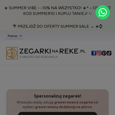
☀️ SUMMER VIBE • -10% NA WSZYSTKO! ☀️* – ODBIERZ
KOD SUMMER10 I KUPUJ TANIEJ! ✨
🌴 PRZEJDŹ DO OFERTY SUMMER SALE → ☀️⌚️
Pomoc
Spersonalizuj zegarek!
W koszyku dodaj usługę
grawerowania zegarka
lub
wybierz
grawerowaną dedykację na płytce
.