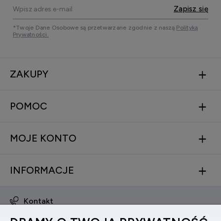
Zapisz się
*Twoje Dane Osobowe są przetwarzane zgodnie z naszą
Polityką
Prywatności.
ZAKUPY
POMOC
MOJE KONTO
INFORMACJE
Kontakt
obsluga@zegarkinareke.pl