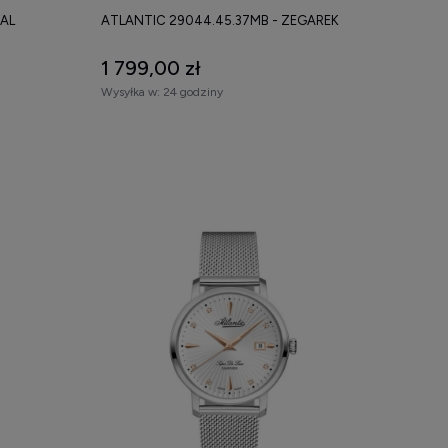
AL
ATLANTIC 29044.45.37MB - ZEGAREK
1 799,00 zł
Wysyłka w:
24 godziny