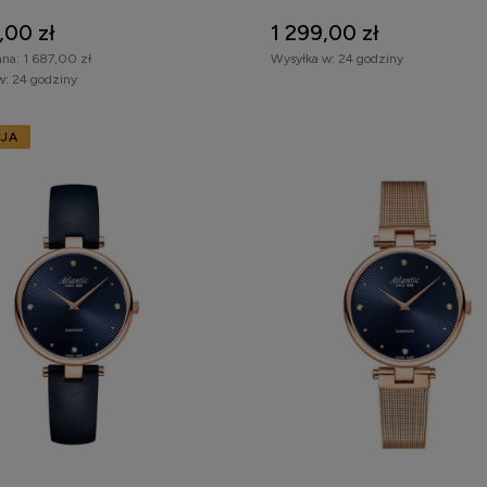
,00 zł
1 299,00 zł
na:
1 687,00 zł
Wysyłka w:
24 godziny
w:
24 godziny
JA