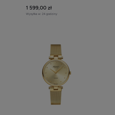
1 599,00 zł
Wysyłka w:
24 godziny