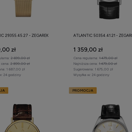
C 29355.45.27 - ZEGAREK
ATLANTIC 50354.41.21 - ZEGAR
,00 zł
1 359,00 zł
ularna:
2 699,00 zł
Cena regularna:
1 479,00 zł
a cena:
2 899,00 zł
Najniższa cena:
1 479,00 zł
na:
1 687,00 zł
Sugerowana:
1 675,00 zł
w:
24 godziny
Wysyłka w:
24 godziny
JA
PROMOCJA