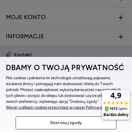
MOJE KONTO
INFORMACJE
Kontakt
obsluga@zegarkinareke.pl
DBAMY O TWOJĄ PRYWATNOŚĆ
573 560 761
ul. Bema 5, 33-100 Tarnów, woj. małopolskie
Pliki cookies i pokrewne im technologie umożliwiają poprawne
działanie strony i pomagają nam dostosować ofertę do Twoich
Facebook
potrzeb. Możesz zaakceptować wykorzystanie przez nas wszystkich
Instagram
tych plików i przejść do sklepu lub dostosować użycie plików do
swoich preferencji, wybierając opcję "Dostosuj zgody".
Więcej o plikach cookies przeczytasz w naszej Polityce prywatności.
Pokaż pełną wersję strony
Dostosuj zgody
Sklep internetowy Shoper Premium