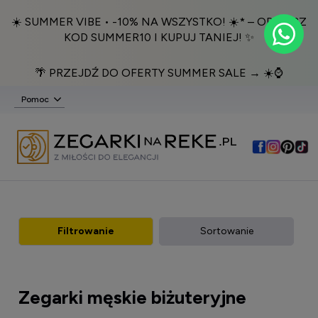
☀️ SUMMER VIBE • -10% NA WSZYSTKO! ☀️* – ODBIERZ
KOD SUMMER10 I KUPUJ TANIEJ! ✨
🌴 PRZEJDŹ DO OFERTY SUMMER SALE → ☀️⌚️
Pomoc
Filtrowanie
Sortowanie
Zegarki męskie biżuteryjne