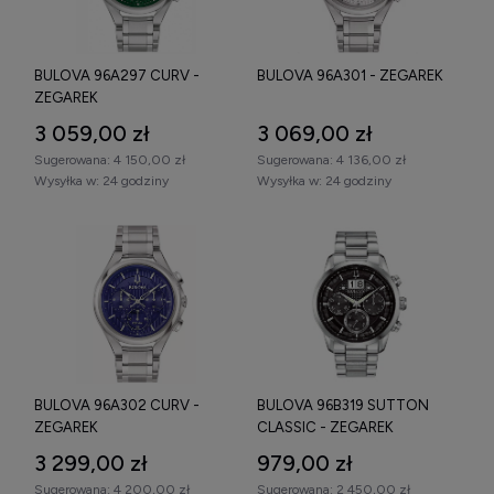
się z naszą pełną ofertą zegarków biżuteryjnych męskich.
Oferujemy fachowe doradztwo, szybką wysyłkę oraz
możliwość wygodnych zakupów online lub w naszym salonie
BULOVA 96A297 CURV -
BULOVA 96A301 - ZEGAREK
stacjonarnym.
ZEGAREK
3 059,00 zł
3 069,00 zł
Sugerowana:
4 150,00 zł
Sugerowana:
4 136,00 zł
Wysyłka w:
24 godziny
Wysyłka w:
24 godziny
BULOVA 96A302 CURV -
BULOVA 96B319 SUTTON
ZEGAREK
CLASSIC - ZEGAREK
3 299,00 zł
979,00 zł
Sugerowana:
4 200,00 zł
Sugerowana:
2 450,00 zł