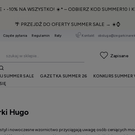
E • -10% NA WSZYSTKO! ☀️* – ODBIERZ KOD SUMMER10 I K
🌴 PRZEJDŹ DO OFERTY SUMMER SALE → ☀️⌚️
Kontakt
obsluga@zegarkinarek
Częste pytania
Regulamin
Raty
J SUMMER SALE
GAZETKA SUMMER 26
KONKURS SUMMER 
SIĘ
rki Hugo
 styl i nowoczesne wzornictwo przyciągają uwagę osób ceniących mo