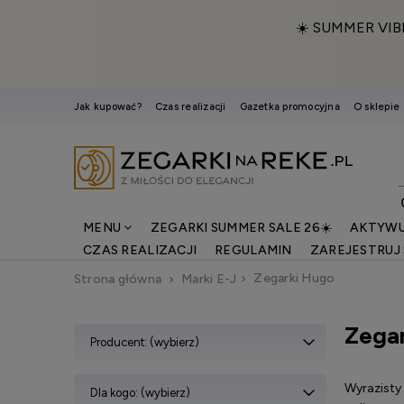
☀️ SUMMER VIB
Jak kupować?
Czas realizacji
Gazetka promocyjna
O sklepie
MENU
ZEGARKI SUMMER SALE 26☀️
AKTYWU
CZAS REALIZACJI
REGULAMIN
ZAREJESTRUJ 
Zegarki Hugo
Strona główna
Marki E-J
Zega
Producent: (wybierz)
Wyrazisty
Dla kogo: (wybierz)