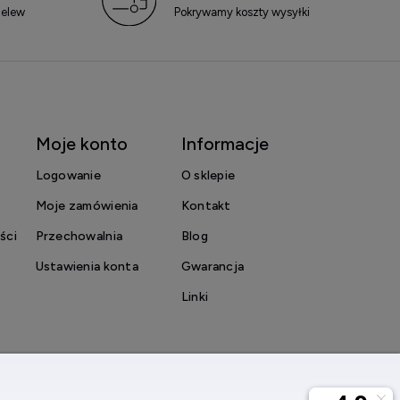
zelew
Pokrywamy koszty wysyłki
Moje konto
Informacje
Logowanie
O sklepie
Moje zamówienia
Kontakt
ści
Przechowalnia
Blog
Ustawienia konta
Gwarancja
Linki