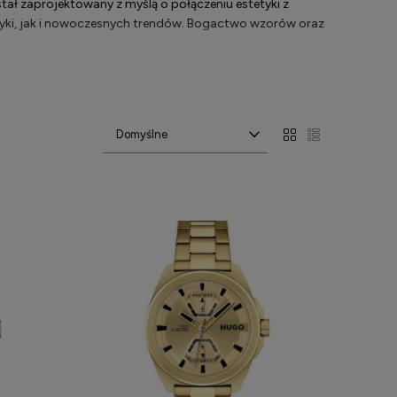
ł zaprojektowany z myślą o połączeniu estetyki z
asyki, jak i nowoczesnych trendów. Bogactwo wzorów oraz
ogicznymi, co czyni go atrakcyjnym wyborem dla osób
mów gwarantuje precyzyjne odmierzanie czasu przez
ety zapewniają wygodę noszenia nawet przez wiele godzin
 kolorystycznych, dzięki czemu łatwo znaleźć
j
mężczyznom, odpowiadające różnym gustom oraz
ją delikatnością formy i eleganckimi zdobieniami,
 solidną konstrukcją. Każda kolekcja została
stylu życia.