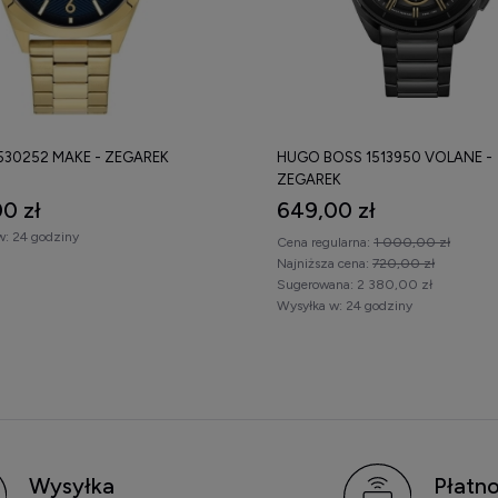
530252 MAKE - ZEGAREK
HUGO BOSS 1513950 VOLANE -
ZEGAREK
0 zł
649,00 zł
w:
24 godziny
Cena regularna:
1 000,00 zł
Najniższa cena:
720,00 zł
Sugerowana:
2 380,00 zł
Wysyłka w:
24 godziny
Wysyłka
Płatno