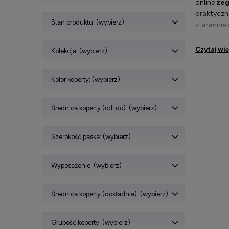
online
zeg
praktyczn
Stan produktu: (wybierz)
starannie
Czytaj wi
Kolekcja: (wybierz)
Stylow
Kolor koperty: (wybierz)
Zegarek 
aktywnych
Średnica koperty (od-do): (wybierz)
długi okr
dziennie.
Szerokość paska: (wybierz)
propozycj
Zegark
Wyposażenie: (wybierz)
Wśród pro
oczekiwan
Średnica koperty (dokładnie): (wybierz)
natomias
opracowana
Grubość koperty: (wybierz)