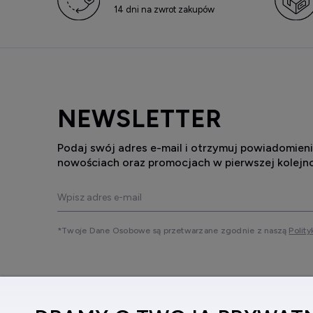
14 dni na zwrot zakupów
NEWSLETTER
Podaj swój adres e-mail i otrzymuj powiadomieni
nowościach oraz promocjach w pierwszej kolejno
*Twoje Dane Osobowe są przetwarzane zgodnie z naszą
Polity