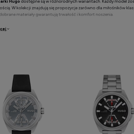
arki Hugo
dostępne są w różnorodnych wariantach. Każdy model zosta
ością. W kolekcji znajdują się propozycje zarówno dla miłośników kl
 dobrane materiały gwarantują trwałość i komfort noszenia.
ęcej
e i funkcjonalne zegarki Hugo
Hugo
łączy w sobie elegancję z nowoczesnymi rozwiązaniami technol
 zawodowo oraz miłośników dobrego stylu. Wysoka jakość mechaniz
es użytkowania. Starannie wykończone koperty oraz paski lub bransol
 Co więcej, zegarki marki Hugo Boss dostępne są w różnych wariantach
ę pasującą do własnego gustu.
i marki Hugo Boss w wersji damskiej i męskie
pozycji znajdują się modele dedykowane zarówno kobietom, jak i 
iom względem dodatków modowych. Subtelne wersje damskie zachwyca
t
zegarki męskie Hugo Boss
przyciągają uwagę wyrazistymi liniami oraz
 tak, by umożliwić wybór idealnego modelu niezależnie od okazji czy 