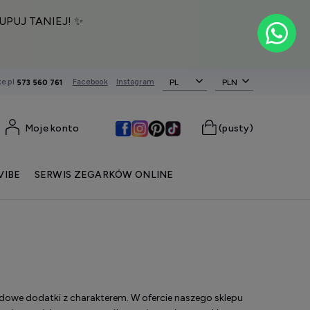
UPUJ TANIEJ! ✨
e.pl
Facebook
Instagram
PL
573 560 761
Moje konto
(pusty)
VIBE
SERWIS ZEGARKÓW ONLINE
dowe dodatki z charakterem. W ofercie naszego sklepu