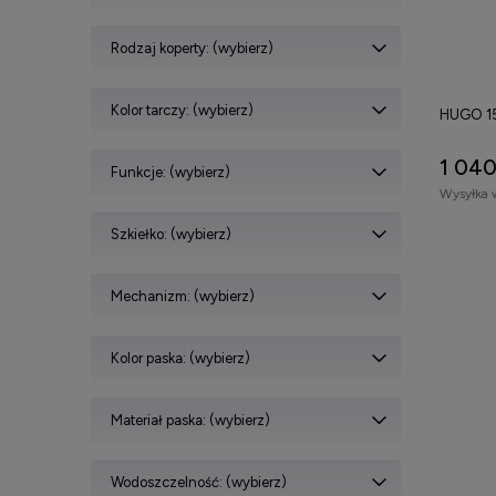
Odkryj
Rodzaj koperty: (wybierz)
Produkty 
dostępnyc
Kolor tarczy: (wybierz)
taki dodat
HUGO 1
znajdź mod
1 040
Funkcje: (wybierz)
Wysyłka 
Szkiełko: (wybierz)
Mechanizm: (wybierz)
Kolor paska: (wybierz)
Materiał paska: (wybierz)
Wodoszczelność: (wybierz)