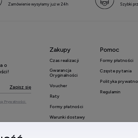
Zamówienie wysyłamy już w 24h
Szybki pr
Zakupy
Pomoc
Czas realizacji
Formy płatności
a o
Gwarancja
Częste pytania
ści!
Oryginalności
Polityka prywatno
Voucher
Zapisz się
Regulamin
Raty
ką Prywatności.
Formy płatności
Warunki dostawy
Reklamacje i zwroty